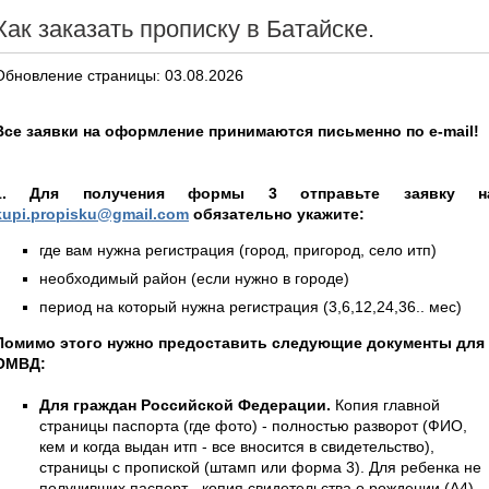
Как заказать прописку в Батайске.
Обновление страницы: 03.08.2026
Все заявки на оформление принимаются письменно по e-mail!
1. Для получения формы 3 отправьте заявку н
kupi.propisku@gmail.com
обязательно укажите:
где вам нужна регистрация (город, пригород, село итп)
необходимый район (если нужно в городе)
период на который нужна регистрация (3,6,12,24,36.. мес)
Помимо этого нужно предоставить следующие документы для
ОМВД:
Для граждан Российской Федерации.
Копия главной
страницы паспорта (где фото) - полностью разворот (ФИО,
кем и когда выдан итп - все вносится в свидетельство),
страницы с пропиской (штамп или форма 3). Для ребенка не
получивших паспорт - копия свидетельства о рождении (А4).