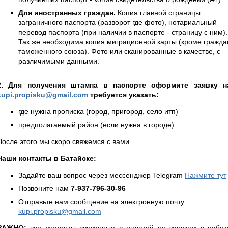
Для иностранных граждан.
Копия главной страницы
заграничного паспорта (разворот где фото), нотариальный
перевод паспорта (при наличии в паспорте - страницу с ним).
Так же необходима копия миграционной карты (кроме гражда
таможенного союза). Фото или сканированные в качестве, с
различимыми данными.
2. Для получения штампа в паспорте оформите заявку н
kupi.propisku@gmail.com
требуется указать:
где нужна прописка (город, пригород, село итп)
предполагаемый район (если нужна в городе)
После этого мы скоро свяжемся с вами .
Наши контакты в Батайске:
Задайте ваш вопрос через мессенджер Telegram
Нажмите тут
Позвоните нам
7-937-796-30-96
Отправьте нам сообщение на электронную почту
kupi.propisku@gmail.com
ВАЖНО:
все моменты связанные с оплатой по заявкам в работ